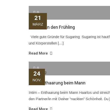
0
21
MÄRZ
Haarfrei in den Frühling
Viele gute Gründe für Sugaring Sugaring ist hautfr
und Körperstellen […]
Read More
0
24
NOV.
Intim Enthaarung beim Mann
Intim – Enthaarung beim Mann Haarlos und streich
den Partner/in mit Deiner “nackten” Schönheit. Du
Read More