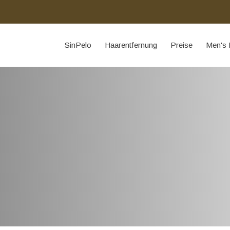
SinPelo
Haarentfernung
Preise
Men's 